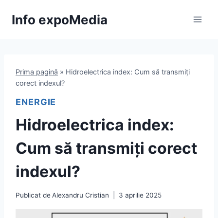
Skip
Info expoMedia
to
content
Prima pagină
»
Hidroelectrica index: Cum să transmiți
corect indexul?
ENERGIE
Hidroelectrica index:
Cum să transmiți corect
indexul?
Publicat de
Alexandru Cristian
3 aprilie 2025