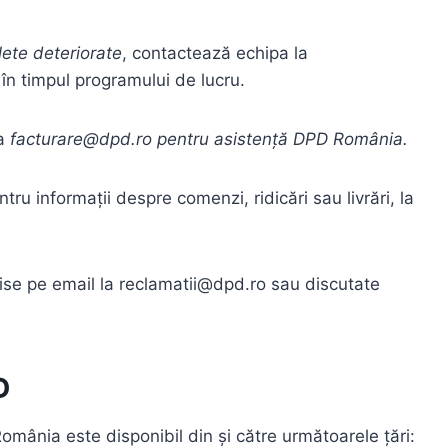
lete deteriorate
, contactează echipa la
n timpul programului de lucru.
la
facturare@dpd.ro pentru asistență DPD România.
ru informații despre comenzi, ridicări sau livrări, la
mise pe email la reclamatii@dpd.ro sau discutate
D
omânia este disponibil din și către următoarele țări: