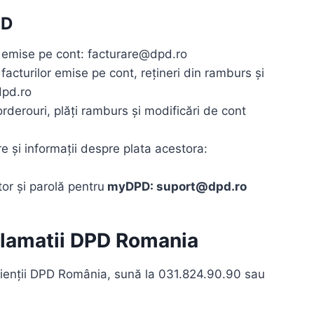
PD
it emise pe cont: facturare@dpd.ro
le facturilor emise pe cont, rețineri din ramburs și
dpd.ro
rderouri, plăți ramburs și modificări de cont
 și informații despre plata acestora:
tor și parolă pentru
myDPD: suport@dpd.ro
clamatii DPD Romania
u clienții DPD România, sună la 031.824.90.90 sau