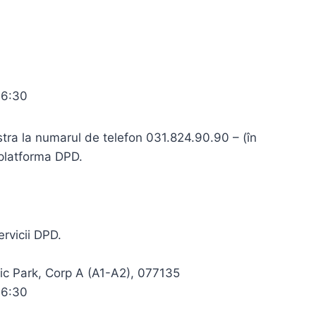
16:30
stra la numarul de telefon 031.824.90.90 – (în
 platforma DPD.
rvicii DPD.
stic Park, Corp A (A1-A2), 077135
16:30