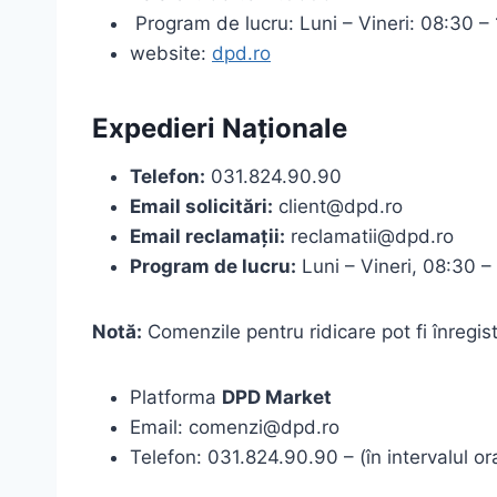
Program de lucru: Luni – Vineri: 08:30 –
website:
dpd.ro
Expedieri Naționale
Telefon:
031.824.90.90
Email solicitări:
client@dpd.ro
Email reclamații:
reclamatii@dpd.ro
Program de lucru:
Luni – Vineri, 08:30 –
Notă:
Comenzile pentru ridicare pot fi înregist
Platforma
DPD Market
Email: comenzi@dpd.ro
Telefon: 031.824.90.90 – (în intervalul o