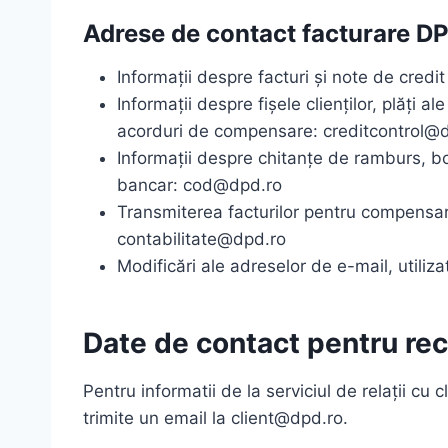
Adrese de contact facturare D
Informații despre facturi și note de cred
Informații despre fișele clienților, plăți a
acorduri de compensare: creditcontrol@
Informații despre chitanțe de ramburs, bo
bancar: cod@dpd.ro
Transmiterea facturilor pentru compensare
contabilitate@dpd.ro
Modificări ale adreselor de e-mail, utiliza
Date de contact pentru re
Pentru informatii de la serviciul de relații c
trimite un email la client@dpd.ro.