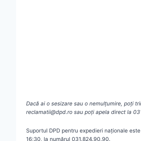
Dacă ai o sesizare sau o nemulțumire, poți tr
reclamatii@dpd.ro sau poți apela direct la 0
Suportul DPD pentru expedieri naționale este d
16:30, la numărul 031.824.90.90.