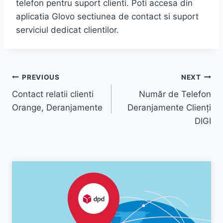
telefon pentru suport clienti. Poti accesa din
aplicatia Glovo sectiunea de contact si suport
serviciul dedicat clientilor.
Navigare
PREVIOUS
NEXT
Contact relatii clienti
Număr de Telefon
în
Orange, Deranjamente
Deranjamente Clienți
articole
DIGI